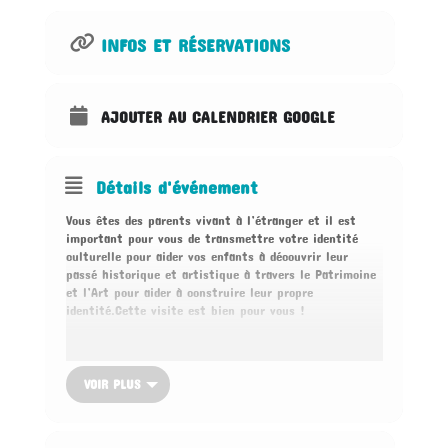
INFOS ET RÉSERVATIONS
AJOUTER AU CALENDRIER GOOGLE
Détails d'événement
Vous êtes des parents vivant à l’étranger et il est
important pour vous de transmettre votre identité
culturelle pour aider vos enfants à découvrir leur
passé historique et artistique à travers le Patrimoine
et l’Art pour aider à construire leur propre
identité.Cette visite est bien pour vous !
Découverte des impressionnistes et post-
impressionnistes à la National Gallery pour les enfants
a partir de 4 ans jusqu’à 13 ans environ.
VOIR PLUS
Cette visite comprend :
– Une visite thématique pour les enfants à partir de 4
ans, adaptée pour que chacun s’amuse et reparte avec